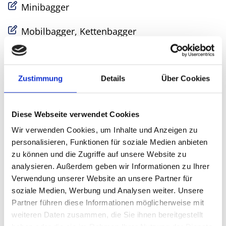
Minibagger
Mobilbagger, Kettenbagger
Asphaltwalzen, Walzenzüge
Elektro-Hammer
Zustimmung
Details
Über Cookies
Notstrom-Aggregate
Diese Webseite verwendet Cookies
Wir verwenden Cookies, um Inhalte und Anzeigen zu
Unsere Mietmaschinen
personalisieren, Funktionen für soziale Medien anbieten
zu können und die Zugriffe auf unsere Website zu
Sie planen Ihr Projekt - wir haben das
analysieren. Außerdem geben wir Informationen zu Ihrer
passende Werkzeug!
Verwendung unserer Website an unsere Partner für
soziale Medien, Werbung und Analysen weiter. Unsere
Partner führen diese Informationen möglicherweise mit
weiteren Daten zusammen, die Sie ihnen bereitgestellt